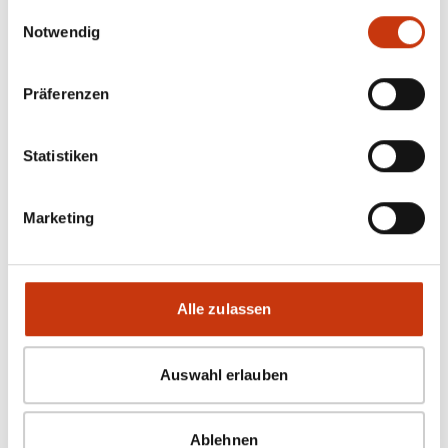
gesammelt haben.
RUTEN
Einwilligungsauswahl
Notwendig
Daiwa Megaforce Tele
Daiwa Ninja X Tele Teleskoprute
Daiwa Ninja X Light Spin
Präferenzen
Shimano Sahara Fast
Daiwa Sweepfire Spin
Alle in Ruten anzeigen
Statistiken
ROLLEN
Marketing
Ryobi Fishing Cynos III Allround
Penn Slammer IV
Okuma Fishing Salina
Ryobi Fishing Verum II
Daiwa 23 Airity LT
Alle zulassen
Alle in Rollen anzeigen
GUMMIKÖDER
Auswahl erlauben
Daiwa Tournament D'Fin
Keitech Easy Shiner
Ablehnen
Moby Softbaits Sänger Iron Claw Moby Racker Shad Non Toxic