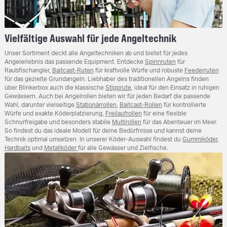
Vielfältige Auswahl für jede Angeltechnik
Unser Sortiment deckt alle Angeltechniken ab und bietet für jedes
Angelerlebnis das passende Equipment. Entdecke
Spinnruten
für
Raubfischangler,
Baitcast-Ruten
für kraftvolle Würfe und robuste
Feederruten
für das gezielte Grundangeln. Liebhaber des traditionellen Angelns finden
über Blinkerbox auch die klassische
Stipprute
, ideal für den Einsatz in ruhigen
Gewässern. Auch bei Angelrollen bieten wir für jeden Bedarf die passende
Wahl, darunter vielseitige
Stationärrollen
,
Baitcast-Rollen
für kontrollierte
Würfe und exakte Köderplatzierung,
Freilaufrollen
für eine flexible
Schnurfreigabe und besonders stabile
Multirollen
für das Abenteuer im Meer.
So findest du das ideale Modell für deine Bedürfnisse und kannst deine
Technik optimal umsetzen. In unserer Köder-Auswahl findest du
Gummiköder
,
Hardbaits
und
Metallköder
für alle Gewässer und Zielfische.